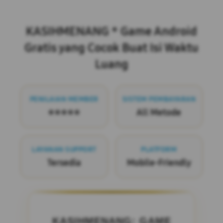
Layer Popup Close
KASIHMENANG * Game Android
Gratis yang Cocok Buat Isi Waktu
Luang
PENILAIAN MEMBER
SISTEM PEMBAYARAN
⭐️⭐️⭐️⭐️⭐️
All Metode
LAYANAN SUPPORT
PLATFORM
Tersedia
Mobile-Friendly
KASIHMENANG: GAME