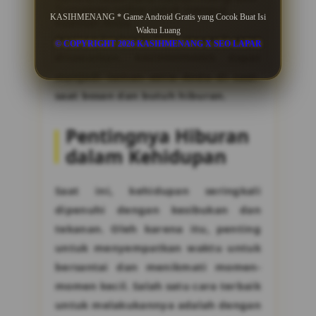
Turnamen online untuk menguji
KASIHMENANG * Game Android Gratis yang Cocok Buat Isi
keahlian Anda
Waktu Luang
Dengan berbagai fitur menarik yang
© COPYRIGHT 2026 KASIHMENANG X SEO LAPAR
ditawarkan, KASIHMENANG dapat
menjadi teman setia Anda di saat-
saat bosan dan butuh hiburan.
Pentingnya Hiburan
dalam Kehidupan
Saat ini, kehidupan seringkali
dipenuhi dengan kesibukan dan
tekanan. Oleh karena itu, penting
untuk menyempatkan waktu untuk
bersantai dan menikmati momen-
momen kecil. Salah satu cara terbaik
untuk melakukannya adalah dengan