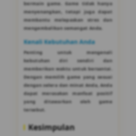
bermain game. Game tidak hanya
menyenangkan, tetapi juga dapat
membantu melepaskan stres dan
mengembalikan semangat Anda.
Kenali Kebutuhan Anda
Penting untuk mengenali
kebutuhan diri sendiri dan
memberikan waktu untuk bersantai.
Dengan memilih game yang sesuai
dengan selera dan minat Anda, Anda
dapat merasakan manfaat positif
yang ditawarkan oleh game
tersebut.
Kesimpulan