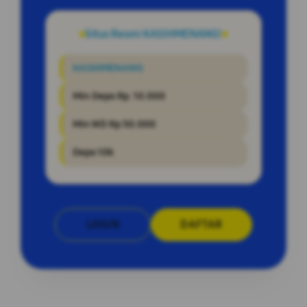
Situs Resmi KASIHMENANG!
KASIHMENANG
Min Depo Rp. 10.000
Min WD Rp 50.000
Depo 10k
LOGIN
DAFTAR