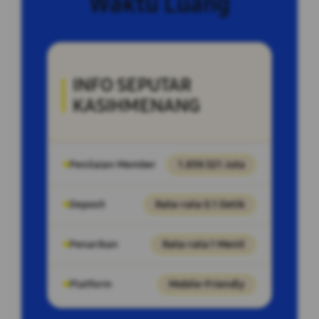
Waktu Luang
INFO SEPUTAR
KASIHMENANG
Penilaian Member
1.859.321 Juta
Deposit
Rata-rata 0.1 Detik
Penarikan
Rata-rata 1 Menit
Platform
Mobile-Friendly