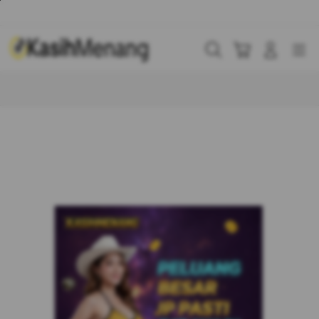
Skip
to
content
Cari
Troli
Login
Navigation
Buka Info Lebih Lanjut